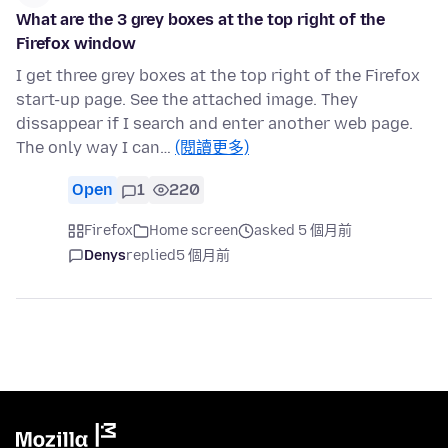
What are the 3 grey boxes at the top right of the
Firefox window
I get three grey boxes at the top right of the Firefox
start-up page. See the attached image. They
dissappear if I search and enter another web page.
The only way I can…
(閱讀更多)
Open
1
220
Firefox
Home screen
asked 5 個月前
Denys
replied
5 個月前