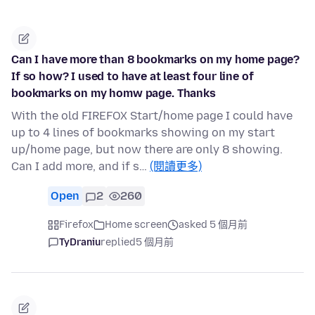
Can I have more than 8 bookmarks on my home page?
If so how? I used to have at least four line of
bookmarks on my homw page. Thanks
With the old FIREFOX Start/home page I could have
up to 4 lines of bookmarks showing on my start
up/home page, but now there are only 8 showing.
Can I add more, and if s…
(閱讀更多)
Open
2
260
Firefox
Home screen
asked 5 個月前
TyDraniu
replied
5 個月前