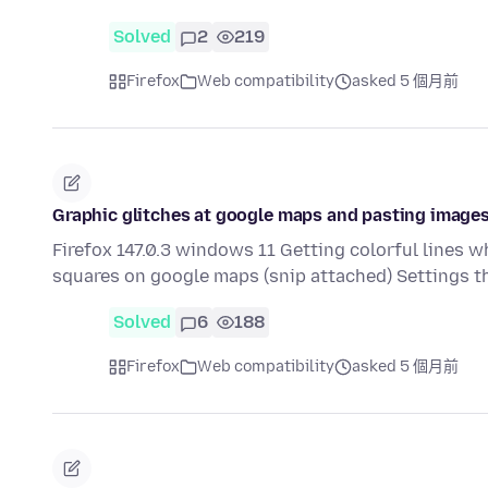
Solved
2
219
Firefox
Web compatibility
asked 5 個月前
Graphic glitches at google maps and pasting image
Firefox 147.0.3 windows 11 Getting colorful lines 
squares on google maps (snip attached) Settings th
Solved
6
188
Firefox
Web compatibility
asked 5 個月前