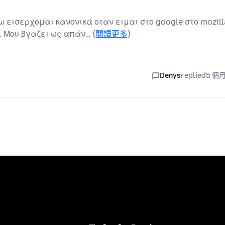
 εισερχομαι κανονικά οταν ειμαι στο google στο mozill
 . Μου βγαζει ως απάν…
(閱讀更多)
Denys
replied
5 個