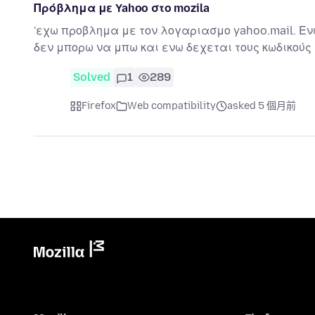
Πρόβλημα με Yahoo στο mozila
'εχω προβλημα με τον λογαριασμο yahoo.mail. Ενω
δεν μπορω να μπω και ενω δεχεται τους κωδικούς
Solved
1
289
Firefox
Web compatibility
asked 5 個月前