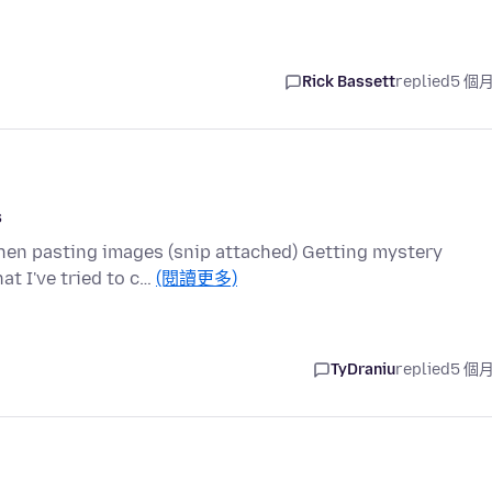
Rick Bassett
replied
5 個
s
when pasting images (snip attached) Getting mystery
at I've tried to c…
(閱讀更多)
TyDraniu
replied
5 個