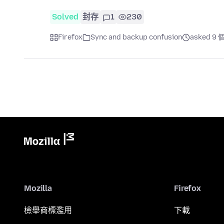
Solved
封存
1
230
Firefox
Sync and backup confusion
asked 9
Mozilla
Firefox
檢舉商標濫用
下載