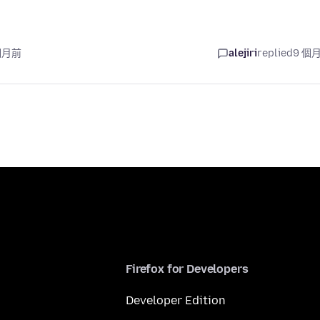
 個月前
alejiri
replied
9 個
Firefox for Developers
Developer Edition