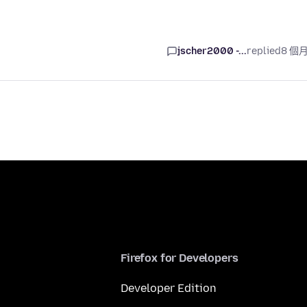
jscher2000 -...
replied
8 個
Firefox for Developers
Developer Edition