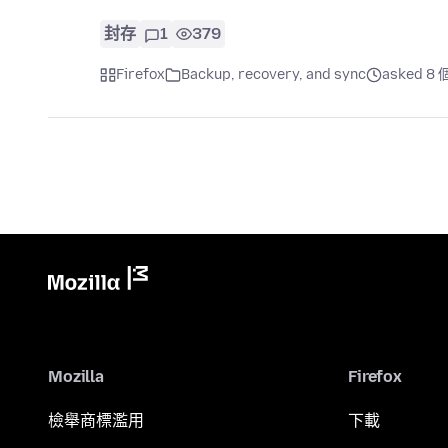
封存
1
379
Firefox
Backup, recovery, and sync
asked 8
Mozilla
Firefox
檢舉商標濫用
下載