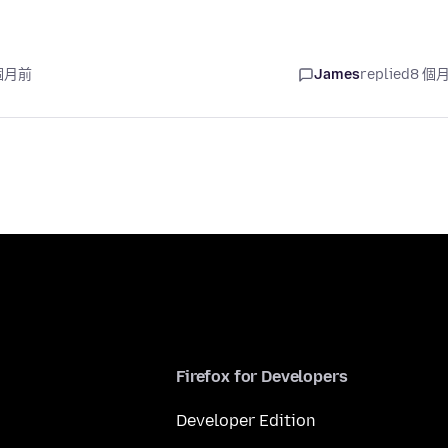
 個月前
James
replied
8 個
Firefox for Developers
Developer Edition