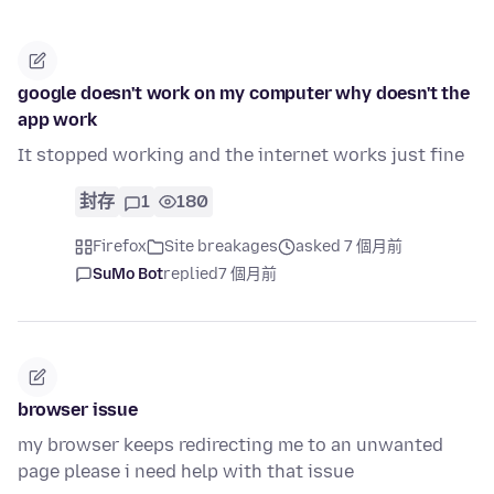
google doesn't work on my computer why doesn't the
app work
It stopped working and the internet works just fine
封存
1
180
Firefox
Site breakages
asked 7 個月前
SuMo Bot
replied
7 個月前
browser issue
my browser keeps redirecting me to an unwanted
page please i need help with that issue