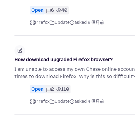
Open
6
40
Firefox
Update
asked 2 個月前
How download upgraded Firefox browser?
I am unable to access my own Chase online account
times to download Firefox. Why is this so difficult
Open
2
110
Firefox
Update
asked 4 個月前