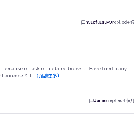
h31pfu1guy3
replied
4 
 because of lack of updated browser. Have tried many
? Laurence S. L…
(閱讀更多)
James
replied
4 個