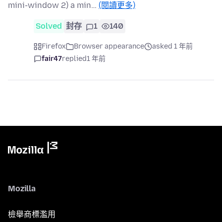
mini-window 2) a min…
(閱讀更多)
Solved
封存
1
140
Firefox
Browser appearance
asked 1 年前
fair47
replied
1 年前
Mozilla
檢舉商標濫用