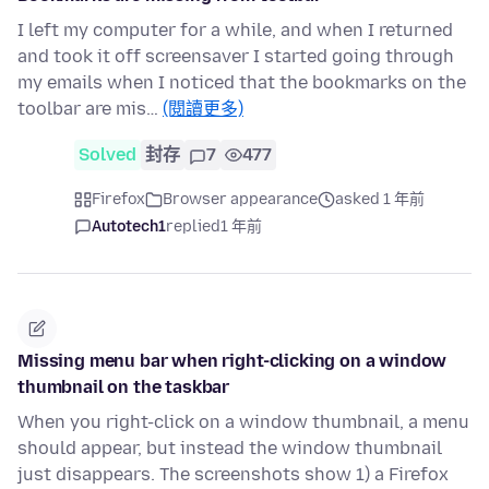
I left my computer for a while, and when I returned
and took it off screensaver I started going through
my emails when I noticed that the bookmarks on the
toolbar are mis…
(閱讀更多)
Solved
封存
7
477
Firefox
Browser appearance
asked 1 年前
Autotech1
replied
1 年前
Missing menu bar when right-clicking on a window
thumbnail on the taskbar
When you right-click on a window thumbnail, a menu
should appear, but instead the window thumbnail
just disappears. The screenshots show 1) a Firefox