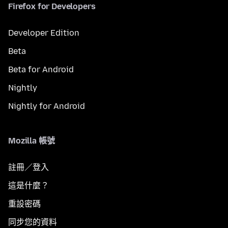
Firefox for Developers
Developer Edition
Beta
Beta for Android
Nightly
Nightly for Android
Mozilla 帳號
註冊／登入
這是什麼？
重設密碼
同步您的資料