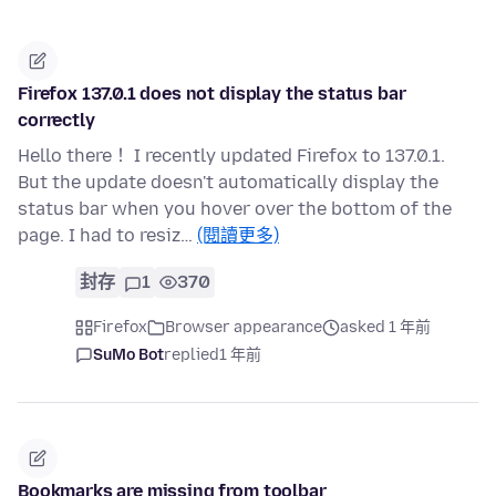
Firefox 137.0.1 does not display the status bar
correctly
Hello there！ I recently updated Firefox to 137.0.1.
But the update doesn't automatically display the
status bar when you hover over the bottom of the
page. I had to resiz…
(閱讀更多)
封存
1
370
Firefox
Browser appearance
asked 1 年前
SuMo Bot
replied
1 年前
Bookmarks are missing from toolbar