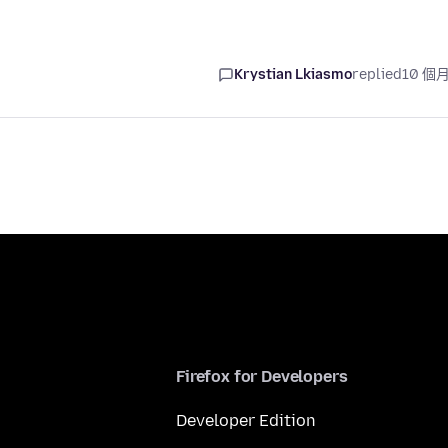
Krystian Lkiasmo
replied
10 個
Firefox for Developers
Developer Edition