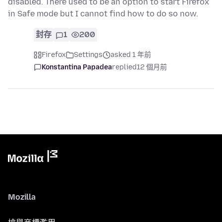
disabled. There used to be an option to start Firefox
in Safe mode but I cannot find how to do so now.
封存
1
200
Firefox
Settings
asked 1 年前
Konstantina Papadea
replied
12 個月前
Mozilla