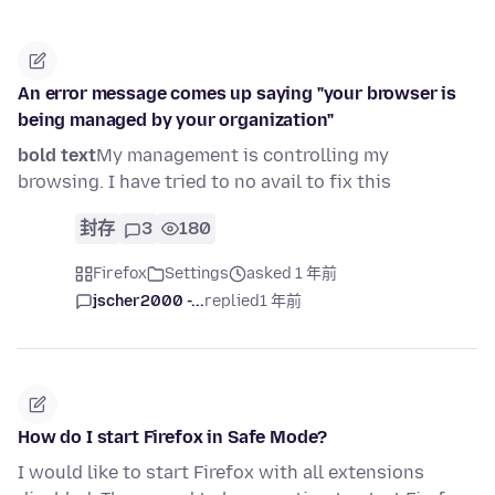
An error message comes up saying "your browser is
being managed by your organization"
bold text
My management is controlling my
browsing. I have tried to no avail to fix this
封存
3
180
Firefox
Settings
asked 1 年前
jscher2000 -...
replied
1 年前
How do I start Firefox in Safe Mode?
I would like to start Firefox with all extensions