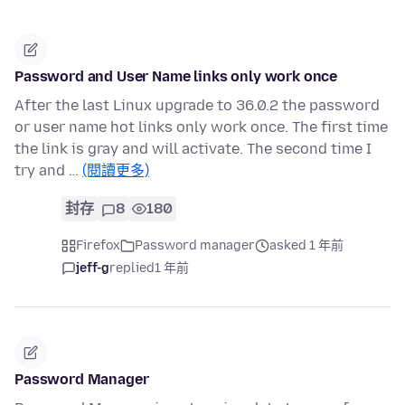
Password and User Name links only work once
After the last Linux upgrade to 36.0.2 the password
or user name hot links only work once. The first time
the link is gray and will activate. The second time I
try and …
(閱讀更多)
封存
8
180
Firefox
Password manager
asked 1 年前
jeff-g
replied
1 年前
Password Manager