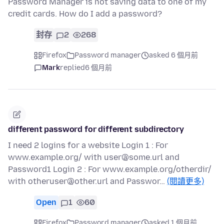
Password Manager is not saving data to one of my
credit cards. How do I add a password?
封存
2
268
Firefox
Password manager
asked 6 個月前
Mark
replied
6 個月前
different password for different subdirectory
I need 2 logins for a website Login 1 : For
www.example.org/ with user@some.url and
Password1 Login 2 : For www.example.org/otherdir/
with otheruser@other.url and Passwor…
(閱讀更多)
Open
1
60
Firefox
Password manager
asked 1 個月前