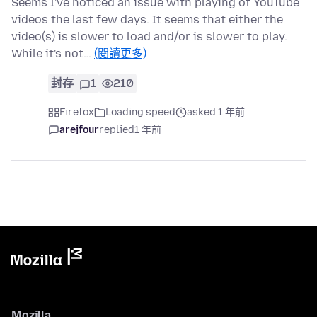
Seems I've noticed an issue with playing of YouTube
videos the last few days. It seems that either the
video(s) is slower to load and/or is slower to play.
While it's not…
(閱讀更多)
封存
1
210
Firefox
Loading speed
asked 1 年前
arejfour
replied
1 年前
Mozilla