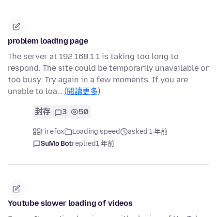
problem loading page
The server at 192.168.1.1 is taking too long to
respond. The site could be temporarily unavailable or
too busy. Try again in a few moments. If you are
unable to loa…
(閱讀更多)
封存
3
50
Firefox
Loading speed
asked 1 年前
SuMo Bot
replied
1 年前
Youtube slower loading of videos