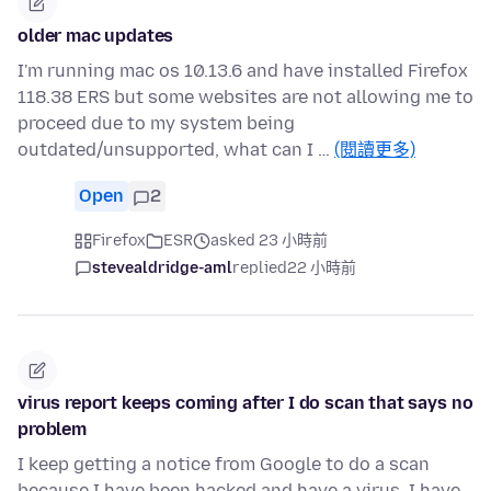
older mac updates
I'm running mac os 10.13.6 and have installed Firefox
118.38 ERS but some websites are not allowing me to
proceed due to my system being
outdated/unsupported, what can I …
(閱讀更多)
Open
2
Firefox
ESR
asked 23 小時前
stevealdridge-aml
replied
22 小時前
virus report keeps coming after I do scan that says no
problem
I keep getting a notice from Google to do a scan
because I have been hacked and have a virus. I have