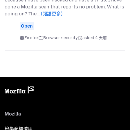
done a Mozilla scan that reports no problem. What is
going on? The…
(閱讀更多)
Open
Firefox
Browser security
asked 4 天前
Mozilla
檢舉商標濫用