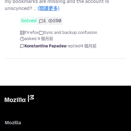
my bookmarks are missing and the account is
unscynced? …
(閱讀更多)
Solved
1
150
Firefox
Sync and backup confusion
asked 4 個月前
Konstantina Papadea
replied
4 個月前
Mozilla