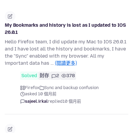
My Bookmarks and history is lost as I updated to IOS
26.0.1
Hello Firefox team, I did update my Mac to IOS 26.0.1
and I have lost all the history and bookmarks, I have
the "Sync" enabled with my browser. All my
important data has …
(閱讀更多)
Solved
封存
2
378
Firefox
Sync and backup confusion
asked 10 個月前
sajeel.irkal
replied
10 個月前