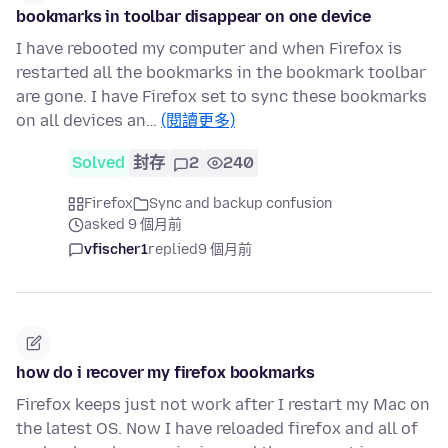
bookmarks in toolbar disappear on one device
I have rebooted my computer and when Firefox is
restarted all the bookmarks in the bookmark toolbar
are gone. I have Firefox set to sync these bookmarks
on all devices an…
(閱讀更多)
Solved
封存
2
240
Firefox
Sync and backup confusion
asked 9 個月前
vfischer1
replied
9 個月前
how do i recover my firefox bookmarks
Firefox keeps just not work after I restart my Mac on
the latest OS. Now I have reloaded firefox and all of