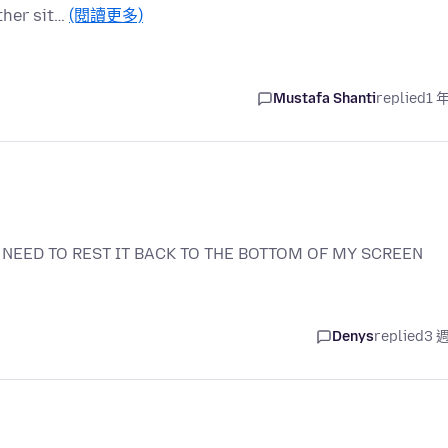
other sit…
(閱讀更多)
Mustafa Shanti
replied
1 
NEED TO REST IT BACK TO THE BOTTOM OF MY SCREEN
Denys
replied
3 