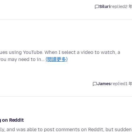
Siluri
replied
2 
es using YouTube. When I select a video to watch, a
 you may need to in…
(閱讀更多)
James
replied
1 
g on Reddit
lly, and was able to post comments on Reddit, but sudden