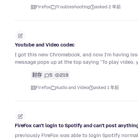
Firefox
Troubleshooting
asked 2 年前
Youtube and Video codec
I got this new Chromebook, and now I'm having issu
message pops up at the top saying "To play video,
封存
5
219
Firefox
Audio and Video
asked 1 年前
FireFox can't login to Spotify and can't post anythin
previously FireFox was able to login Spotify norma