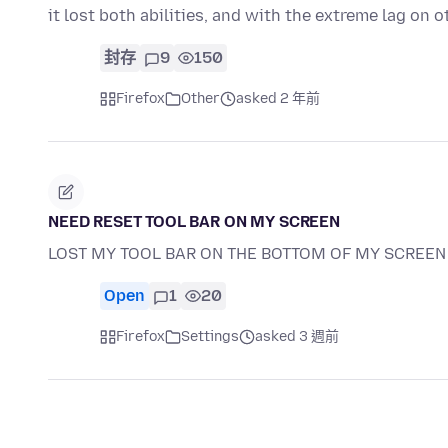
it lost both abilities, and with the extreme lag on 
封存
9
150
Firefox
Other
asked 2 年前
NEED RESET TOOL BAR ON MY SCREEN
LOST MY TOOL BAR ON THE BOTTOM OF MY SCREEN 
Open
1
20
Firefox
Settings
asked 3 週前