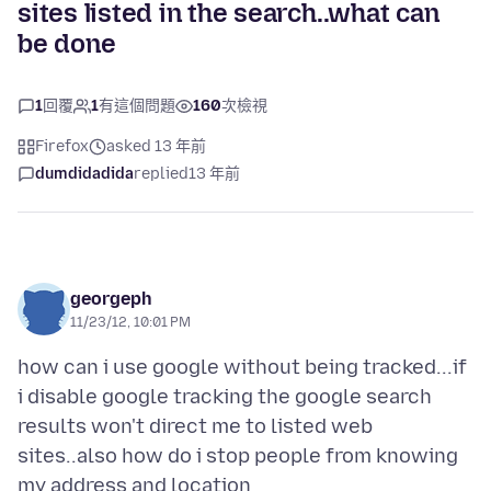
sites listed in the search..what can
be done
1
回覆
1
有這個問題
160
次檢視
Firefox
asked 13 年前
dumdidadida
replied
13 年前
georgeph
11/23/12, 10:01 PM
how can i use google without being tracked...if
i disable google tracking the google search
results won't direct me to listed web
sites..also how do i stop people from knowing
my address and location