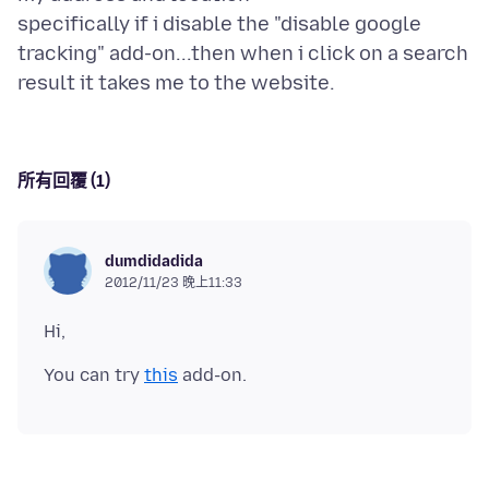
specifically if i disable the "disable google
tracking" add-on...then when i click on a search
所有回覆 (1)
dumdidadida
2012/11/23 晚上11:33
You can try
this