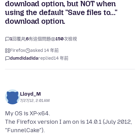
download option, but NOT when
using the default "Save files to..."
download option.
1
回覆
6
有這個問題
150
次檢視
Firefox
asked 14 年前
dumdidadida
replied
14 年前
Lloyd_M
7/27/12, 2:01 AM
My OS is XP-x64.
The Firefox version I am on is 14.0.1 (July 2012,