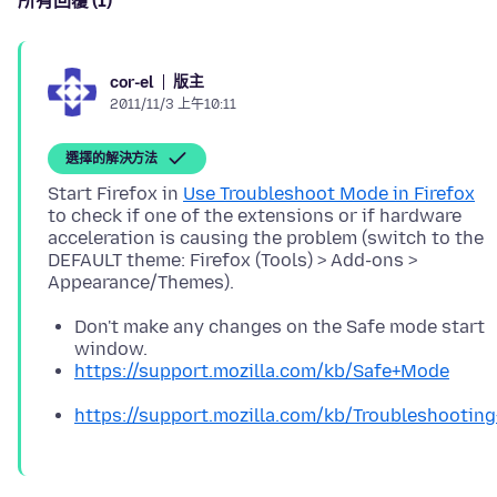
所有回覆 (1)
版主
cor-el
2011/11/3 上午10:11
選擇的解決方法
Start Firefox in
Use Troubleshoot Mode in Firefox
to check if one of the extensions or if hardware
acceleration is causing the problem (switch to the
DEFAULT theme: Firefox (Tools) > Add-ons >
Don't make any changes on the Safe mode start
window.
https://support.mozilla.com/kb/Safe+Mode
https://support.mozilla.com/kb/Troubleshooti