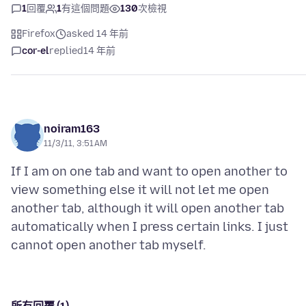
1
回覆
1
有這個問題
130
次檢視
Firefox
asked 14 年前
cor-el
replied
14 年前
noiram163
11/3/11, 3:51 AM
If I am on one tab and want to open another to
view something else it will not let me open
another tab, although it will open another tab
automatically when I press certain links. I just