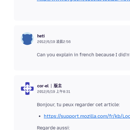
heti
2012/6/19 凌晨2:56
版主
cor-el
2012/6/19 上午8:31
https://support.mozilla.com/fr/kb/Lo