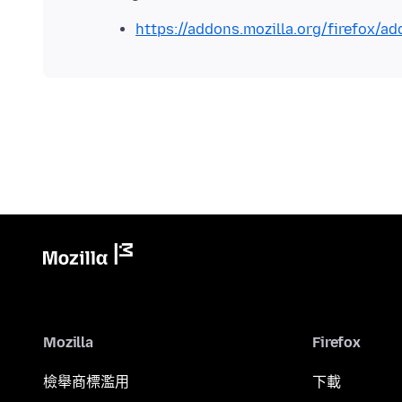
https://addons.mozilla.org/firefox/a
Mozilla
Firefox
檢舉商標濫用
下載