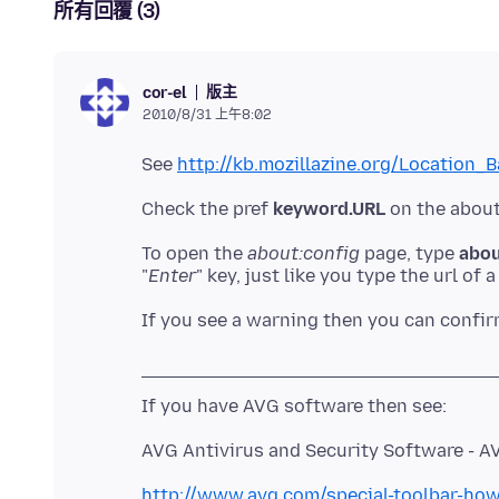
所有回覆 (3)
版主
cor-el
2010/8/31 上午8:02
See
http://kb.mozillazine.org/Location_
Check the pref
keyword.URL
on the about
To open the
about:config
page, type
abou
"
Enter
" key, just like you type the url of
If you see a warning then you can confir
If you have AVG software then see:
AVG Antivirus and Security Software - A
http://www.avg.com/special-toolbar-how-