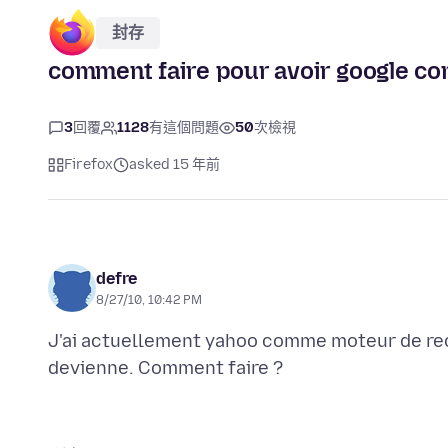
封存
comment faire pour avoir google c
3
回覆
1128
有這個問題
50
次檢視
Firefox
asked 15 年前
defre
8/27/10, 10:42 PM
J'ai actuellement yahoo comme moteur de rec