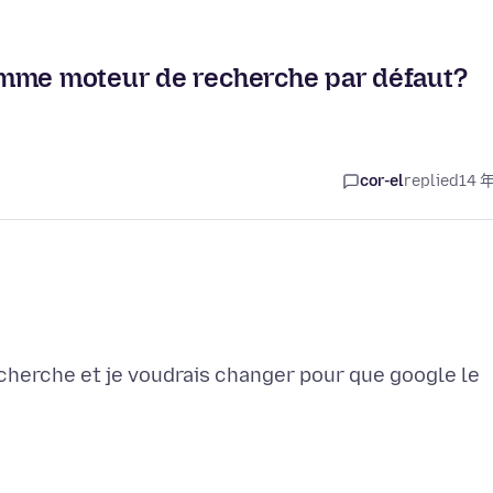
omme moteur de recherche par défaut?
cor-el
replied
14 
herche et je voudrais changer pour que google le