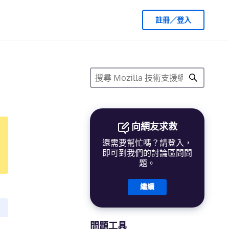
註冊／登入
向網友求救
還需要幫忙嗎？請登入，
即可到我們的討論區問問
題。
繼續
問題工具