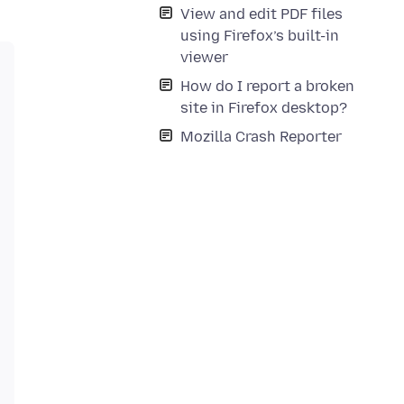
View and edit PDF files
using Firefox’s built-in
viewer
How do I report a broken
site in Firefox desktop?
Mozilla Crash Reporter