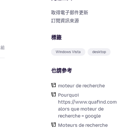
取得電子郵件更新
訂閱資訊來源
標籤
年前
Windows Vista
desktop
也請參考
moteur de recherche
Pourquoi
https://www.quafind.com
alors que moteur de
recherche = google
Moteurs de recherche