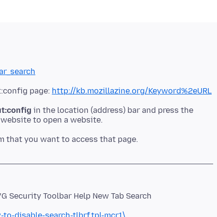
Bar_search
:config page:
http://kb.mozillazine.org/Keyword%2eURL
t:config
in the location (address) bar and press the
 a website to open a website.
m that you want to access that page.
VG Security Toolbar Help New Tab Search
to-disable-search-tlbrf.tpl-mcr1\