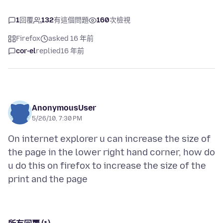
1
回覆
132
有這個問題
160
次檢視
Firefox
asked 16 年前
cor-el
replied
16 年前
AnonymousUser
5/26/10, 7:30 PM
On internet explorer u can increase the size of
the page in the lower right hand corner, how do
u do this on firefox to increase the size of the