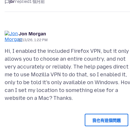
jbr
replied
1 個月前
Jon Morgan
6/13/26, 1:22 PM
Hi, I enabled the included Firefox VPN, but it only
allows you to choose an entire country, and not
very accurately or reliably. The help pages direct
me to use Mozilla VPN to do that, so I enabled it,
only to be told it's only available on Windows. Ho
can I set my location to something else for a
我也有這個問題