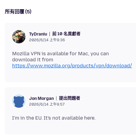
所有回覆 (5)
前 10 名貢獻者
TyDraniu
2026/6/14 上午9:36
Mozilla VPN is available for Mac, you can
download it from
https://www.mozilla.org/products/vpn/download/
提出問題者
Jon Morgan
2026/6/14 上午9:57