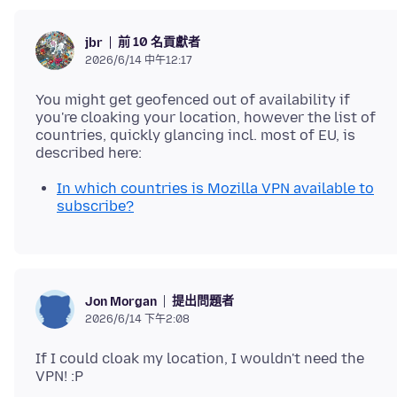
前 10 名貢獻者
jbr
2026/6/14 中午12:17
You might get geofenced out of availability if
you're cloaking your location, however the list of
countries, quickly glancing incl. most of EU, is
In which countries is Mozilla VPN available to
subscribe?
提出問題者
Jon Morgan
2026/6/14 下午2:08
If I could cloak my location, I wouldn't need the