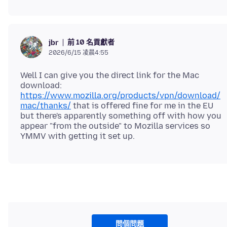
前 10 名貢獻者
jbr
2026/6/15 凌晨4:55
Well I can give you the direct link for the Mac
download:
https://www.mozilla.org/products/vpn/download/
mac/thanks/
that is offered fine for me in the EU
but there's apparently something off with how you
appear "from the outside" to Mozilla services so
問個問題