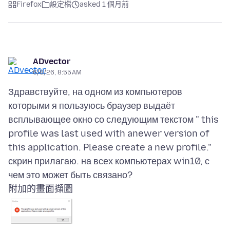
Firefox
設定檔
asked 1 個月前
ADvector
6/8/26, 8:55 AM
Здравствуйте, на одном из компьютеров
которыми я пользуюсь браузер выдаёт
всплывающее окно со следующим текстом " this
profile was last used with anewer version of
this application. Please create a new profile."
скрин прилагаю. на всех компьютерах win10, с
附加的畫面擷圖