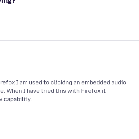
wing?
irefox I am used to clicking an embedded audio
. When I have tried this with Firefox it