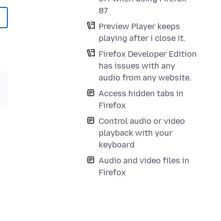
87
Preview Player keeps
playing after i close it.
Firefox Developer Edition
has issues with any
audio from any website.
Access hidden tabs in
Firefox
Control audio or video
playback with your
keyboard
Audio and video files in
Firefox