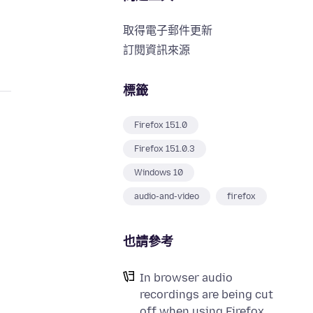
取得電子郵件更新
訂閱資訊來源
標籤
Firefox 151.0
Firefox 151.0.3
Windows 10
audio-and-video
firefox
也請參考
In browser audio
recordings are being cut
off when using Firefox