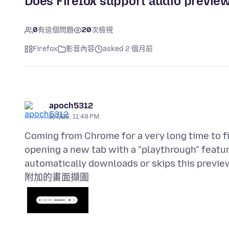
Does Firefox support audio previe
0
有這個問題
20
次檢視
Firefox
影音內容
asked 2 個月前
apoch5312
6/7/26, 11:48 PM
Coming from Chrome for a very long time to f
opening a new tab with a "playthrough" feature
附加的畫面擷圖