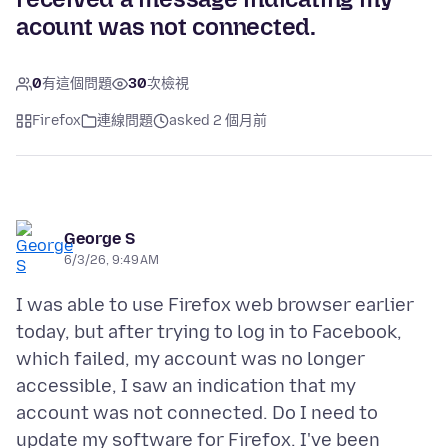
acount was not connected.
0
有這個問題
30
次檢視
Firefox
連線問題
asked 2 個月前
George S
6/3/26, 9:49 AM
I was able to use Firefox web browser earlier
today, but after trying to log in to Facebook,
which failed, my account was no longer
accessible, I saw an indication that my
account was not connected. Do I need to
update my software for Firefox. I've been