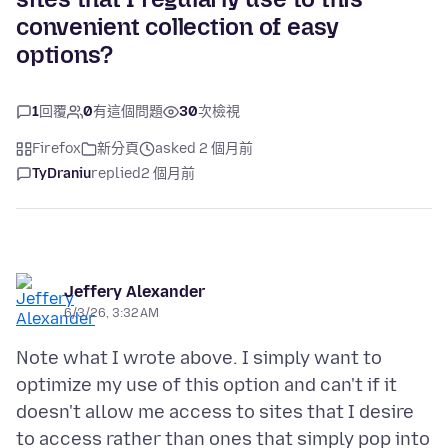
convenient collection of easy
options?
1
回覆
0
有這個問題
30
次檢視
Firefox
新分頁
asked 2 個月前
TyDraniu
replied
2 個月前
Jeffery Alexander
6/3/26, 3:32 AM
Note what I wrote above. I simply want to
optimize my use of this option and can't if it
doesn't allow me access to sites that I desire
to access rather than ones that simply pop into