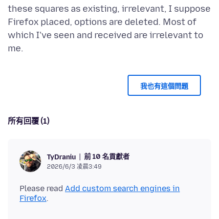
these squares as existing, irrelevant, I suppose
Firefox placed, options are deleted. Most of
which I've seen and received are irrelevant to
我也有這個問題
所有回覆 (1)
前 10 名貢獻者
TyDraniu
2026/6/3 凌晨3:49
Please read
Add custom search engines in
Firefox