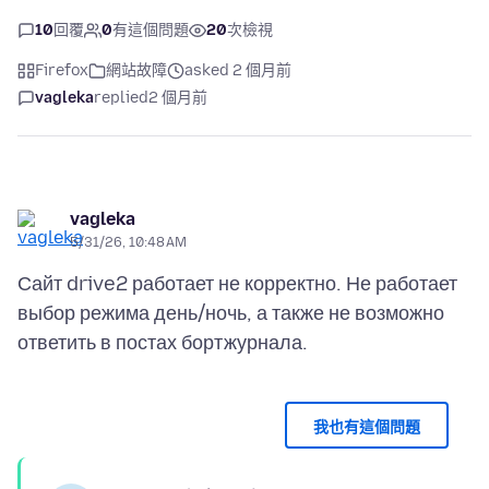
10
回覆
0
有這個問題
20
次檢視
Firefox
網站故障
asked 2 個月前
vagleka
replied
2 個月前
vagleka
5/31/26, 10:48 AM
Сайт drive2 работает не корректно. Не работает
выбор режима день/ночь, а также не возможно
我也有這個問題