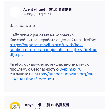
前 10 名貢獻者
Agent virtuel
2026/6/6 上午11:41
Сайт drive2 работает не корректно.
https://support.mozilla.org/ru/kb/kak-
soobschit-o-nerabonajuschem-sajte-v-firefox-
dlja-pk
Firefox обнаружил потенциально значимую
проблему с безопасностью
web.max.ru
.
Взгляните на
https://support.mozilla.org/en-
US/questions/1585859
版主
前 10 名貢獻者
Denys