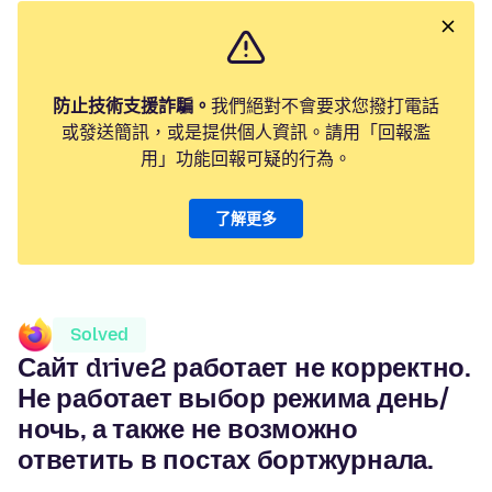
防止技術支援詐騙。
我們絕對不會要求您撥打電話
或發送簡訊，或是提供個人資訊。請用「回報濫
用」功能回報可疑的行為。
了解更多
Solved
Сайт drive2 работает не корректно.
Не работает выбор режима день/
ночь, а также не возможно
ответить в постах бортжурнала.