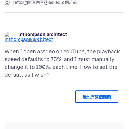
Firefox
影音內容
asked 2 個月前
mthompson.architect
5/27/26, 8:39 AM
When I open a video on YouTube, the playback
speed defaults to 75%, and I must manually
change it to 100%, each time. How to set the
我也有這個問題