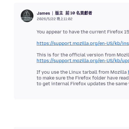
版主
前 10 名貢獻者
James
2026/5/22 晚上11:02
https://support.mozilla.org/en-US/kb/inst
https://support.mozilla.org/en-US/kb/upd
If you use the Linux tarball from Mozilla
to make sure the Firefox folder have rea