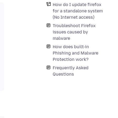
How do I update firefox
for a standalone system
(No Internet access)
Troubleshoot Firefox
issues caused by
malware
How does built-in
Phishing and Malware
Protection work?
Frequently Asked
Questions