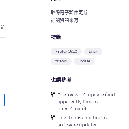
取得電子郵件更新
訂閱資訊來源
月前
標籤
Firefox 151.0
Linux
firefox
update
也請參考
Firefox won't update (and
apparently Firefox
doesn't care)
How to disable firefox
software updater