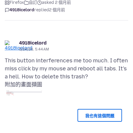
Firefox
自訂
asked 2 個月前
4918icelord
replied
2 個月前
4918icelord
5/14/26, 5:44 AM
This button interferences me too much. I often
miss click by my mouse and reboot all tabs. It's
附加的畫面擷圖
我也有這個問題