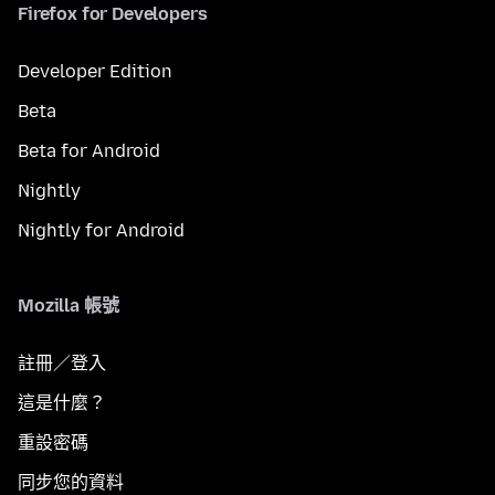
Firefox for Developers
Developer Edition
Beta
Beta for Android
Nightly
Nightly for Android
Mozilla 帳號
註冊／登入
這是什麼？
重設密碼
同步您的資料