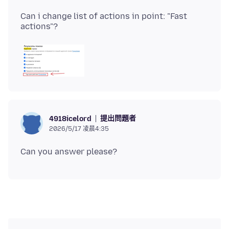
Can i change list of actions in point: "Fast
提出問題者
4918icelord
2026/5/17 凌晨4:35