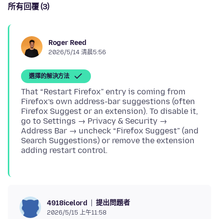
所有回覆 (3)
Roger Reed
2026/5/14 清晨5:56
選擇的解決方法
That “Restart Firefox” entry is coming from
Firefox’s own address-bar suggestions (often
Firefox Suggest or an extension). To disable it,
go to Settings → Privacy & Security →
Address Bar → uncheck “Firefox Suggest” (and
Search Suggestions) or remove the extension
提出問題者
4918icelord
2026/5/15 上午11:58