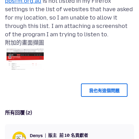
pbsfm.org.au
is not listed in my Firefox
settings in the list of websites that have asked
for my location, so I am unable to allow it
through this list. I am attaching a screenshot
附加的畫面擷圖
我也有這個問題
所有回覆 (2)
版主
前 10 名貢獻者
Denys