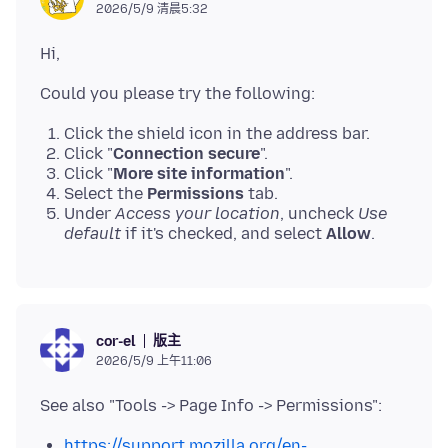
2026/5/9 清晨5:32
Click the shield icon in the address bar.
Click "
Connection secure
".
Click "
More site information
".
Select the
Permissions
tab.
Under
Access your location
, uncheck
Use
default
if it's checked, and select
Allow
.
版主
cor-el
2026/5/9 上午11:06
https://support.mozilla.org/en-