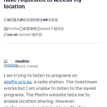
location
2
回覆
0
有這個問題
60
次檢視
Firefox
裝置權限
asked 3 個月前
cor-el
replied
3 個月前
msabto
5/9/26, 5:08 AM
I am trying to listen to programs on
pbsfm.org.au
, a radio station. The livestream
works but I am unable to listen to the saved
programs. The Pbsfm website tells me to
enable location sharing. However,