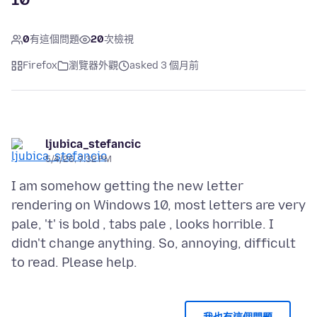
0
有這個問題
20
次檢視
Firefox
瀏覽器外觀
asked 3 個月前
ljubica_stefancic
5/4/26, 7:32 PM
I am somehow getting the new letter
rendering on Windows 10, most letters are very
pale, 't' is bold , tabs pale , looks horrible. I
didn't change anything. So, annoying, difficult