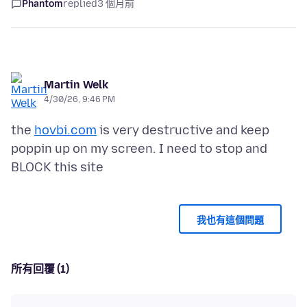
Phantom
replied
3 個月前
Martin Welk
4/30/26, 9:46 PM
the
hovbi.com
is very destructive and keep
poppin up on my screen. I need to stop and
我也有這個問題
所有回覆 (1)