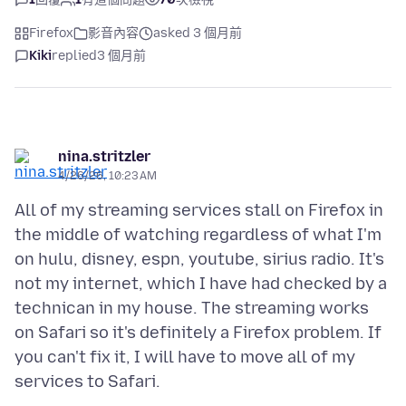
Firefox
影音內容
asked 3 個月前
Kiki
replied
3 個月前
nina.stritzler
4/26/26, 10:23 AM
All of my streaming services stall on Firefox in
the middle of watching regardless of what I'm
on hulu, disney, espn, youtube, sirius radio. It's
not my internet, which I have had checked by a
technican in my house. The streaming works
on Safari so it's definitely a Firefox problem. If
you can't fix it, I will have to move all of my