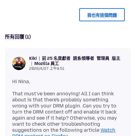
我也有這個問題
所有回覆 (1)
前 25 名貢獻者
語系領導者
管理員
版主
Kiki
Mozilla 員工
2026/4/27 上午8:51
That must've been annoying! All I can think
about is that there's probably something
wrong with your DRM plugin. Can you try to
turn the DRM content off and enable it back
again and see if it help? Otherwise, you may
want to check other troubleshooting
suggestions on the following article
Watch