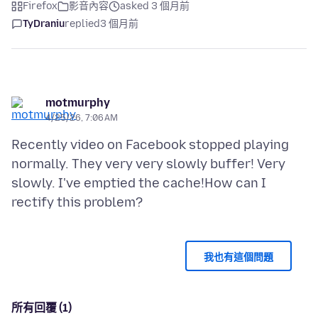
Firefox
影音內容
asked 3 個月前
TyDraniu
replied
3 個月前
motmurphy
4/25/26, 7:06 AM
Recently video on Facebook stopped playing
normally. They very very slowly buffer! Very
slowly. I've emptied the cache!How can I
我也有這個問題
所有回覆 (1)