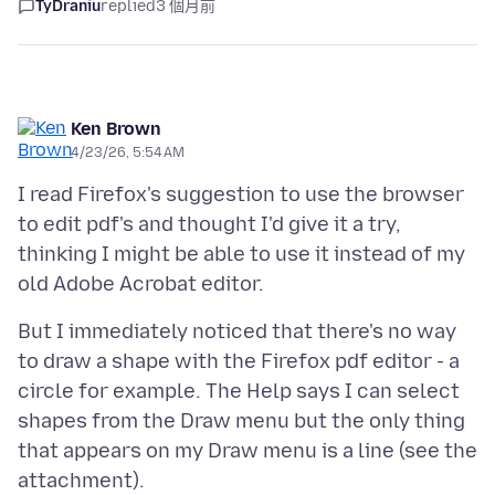
TyDraniu
replied
3 個月前
Ken Brown
4/23/26, 5:54 AM
I read Firefox's suggestion to use the browser
to edit pdf's and thought I'd give it a try,
thinking I might be able to use it instead of my
But I immediately noticed that there's no way
to draw a shape with the Firefox pdf editor - a
circle for example. The Help says I can select
shapes from the Draw menu but the only thing
that appears on my Draw menu is a line (see the