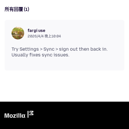
所有回覆 (1)
fargi use
2026/4/4 晚上10:04
Try Settings > Sync > sign out then back in.