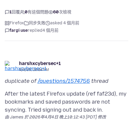
1
回覆
0
有這個問題
60
次檢視
Firefox
同步失敗
asked 4 個月前
fargi use
replied
4 個月前
harshxcybersec+1
4/4/26, 10:04 PM
duplicate of
/questions/1574756
thread
After the latest Firefox update (ref faf23d), my
bookmarks and saved passwords are not
由 James 於
2026年4月4日 晚上10:12:43 [PDT]
修改