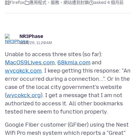
Firefox
應用程式、服務、網站遭到封鎖
asked 4 個月前
NR3Phase
3/25/26, 11:20 AM
Unable to access three sites (so far):
MacOS9Lives.com
,
68kmla.com
and
wycokck.com
. I keep getting this response: "An
error occurred during a connection...". Or in the
case of the local city government's website
(
wycokck.org
). I get a message that I am not
authorized to access it. All other bookmarks
Google Fiber customer (GFiber) using the Nest
Wifi Pro mesh system which reports a "Great"