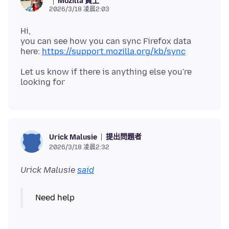
Mozilla 員工
2026/3/18 凌晨2:03
Hi,
you can see how you can sync Firefox data
here:
https://support.mozilla.org/kb/sync
Let us know if there is anything else you're
提出問題者
Urick Malusie
2026/3/18 凌晨2:32
Urick Malusie
said