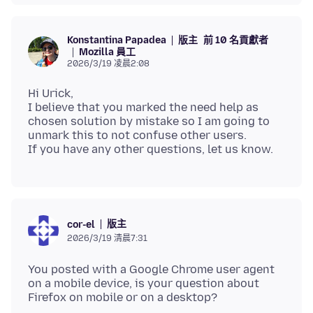
版主
前 10 名貢獻者
Konstantina Papadea
Mozilla 員工
2026/3/19 凌晨2:08
Hi Urick,
I believe that you marked the need help as
chosen solution by mistake so I am going to
unmark this to not confuse other users.
版主
cor-el
2026/3/19 清晨7:31
You posted with a Google Chrome user agent
on a mobile device, is your question about