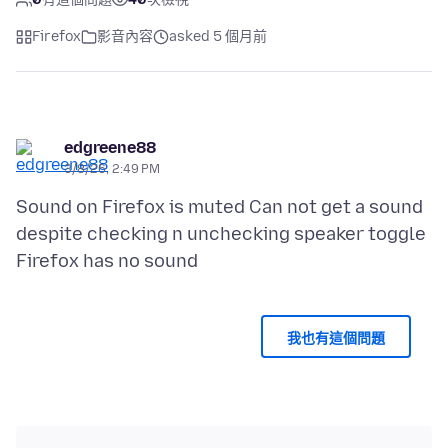
Firefox
影音內容
asked 5 個月前
edgreene88
3/8/26, 2:49 PM
Sound on Firefox is muted Can not get a sound
despite checking n unchecking speaker toggle
我也有這個問題