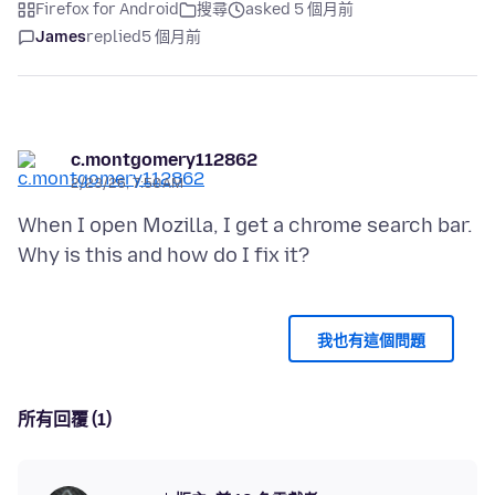
Firefox for Android
搜尋
asked 5 個月前
James
replied
5 個月前
c.montgomery112862
2/23/26, 7:50 AM
When I open Mozilla, I get a chrome search bar.
我也有這個問題
所有回覆 (1)