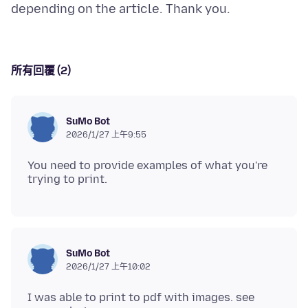
所有回覆 (2)
SuMo Bot
2026/1/27 上午9:55
You need to provide examples of what you're
SuMo Bot
2026/1/27 上午10:02
I was able to print to pdf with images. see