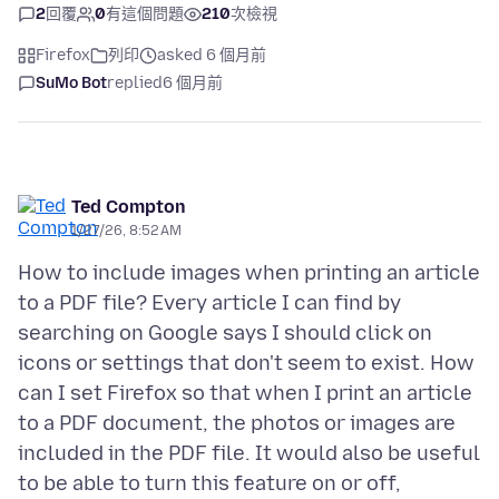
2
回覆
0
有這個問題
210
次檢視
Firefox
列印
asked 6 個月前
SuMo Bot
replied
6 個月前
Ted Compton
1/27/26, 8:52 AM
How to include images when printing an article
to a PDF file? Every article I can find by
searching on Google says I should click on
icons or settings that don't seem to exist. How
can I set Firefox so that when I print an article
to a PDF document, the photos or images are
included in the PDF file. It would also be useful
to be able to turn this feature on or off,