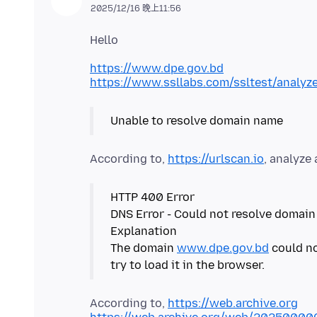
2025/12/16 晚上11:56
https://www.dpe.gov.bd
https://www.ssllabs.com/ssltest/analy
According to,
https://urlscan.io
HTTP 400 Error
DNS Error - Could not resolve domain
Explanation
The domain
www.dpe.gov.bd
could no
According to,
https://web.archive.org