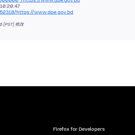
000000*/https://www.dpe.gov.bd
152318/https://www.dpe.gov.bd
 [PST]
修改
Firefox for Developers