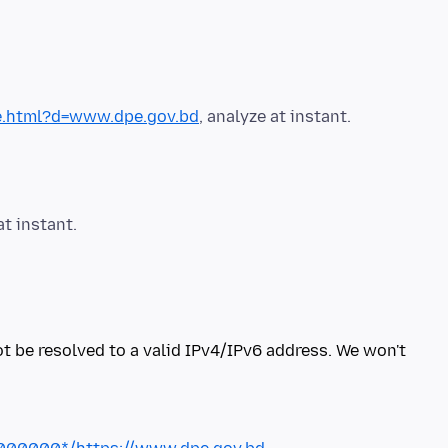
ze.html?d=www.dpe.gov.bd
t be resolved to a valid IPv4/IPv6 address. We won't