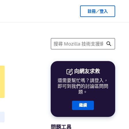
註冊／登入
向網友求救
還需要幫忙嗎？請登入，
即可到我們的討論區問問
題。
繼續
問題工具