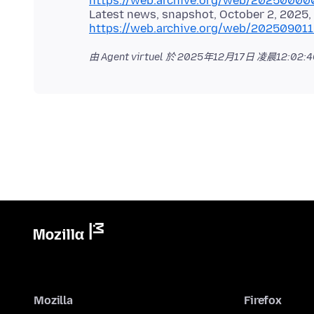
https://web.archive.org/web/20250000
https://web.archive.org/web/20250901
由 Agent virtuel 於
2025年12月17日 凌晨12:02:40
Mozilla
Firefox