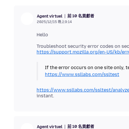
前 10 名貢獻者
Agent virtuel
2025/12/15 晚上9:14
https://support.mozilla.org/en-US/kb/er
If the error occurs on one site only, 
https://www.ssllabs.com/ssltest
https://www.ssllabs.com/ssltest/analy
前 10 名貢獻者
Agent virtuel