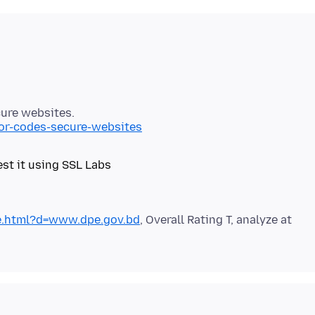
ror-codes-secure-websites
test it using SSL Labs
ze.html?d=www.dpe.gov.bd
, Overall Rating T, analyze at