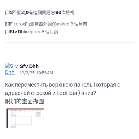
1
回覆
0
有這個問題
80
次檢視
Firefox
瀏覽器外觀
asked 8 個月前
Sfv Dhh
replied
8 個月前
Sfv Dhh
12/3/25, 10:56 AM
Как переместить верхнюю панель (которая с
附加的畫面擷圖