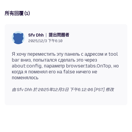
所有回覆 (1)
提出問題者
Sfv Dhh
2025/12/3 下午6:10
Я хочу переместить эту панель с адресом и tool
bar вниз, попытался сделать это через
about:config, параметр browser.tabs.OnTop, но
когда я поменял его на false ничего не
由 Sfv Dhh 於
2025年12月3日 下午6:12:06 [PST]
修改