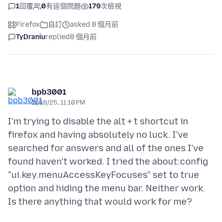
1
回覆
0
有這個問題
179
次檢視
Firefox
自訂
asked 8 個月前
TyDraniu
replied
8 個月前
bpb3001
11/18/25, 11:10 PM
I'm trying to disable the alt + t shortcut in
firefox and having absolutely no luck. I've
searched for answers and all of the ones I've
found haven't worked. I tried the about:config
"ui.key.menuAccessKeyFocuses" set to true
option and hiding the menu bar. Neither work.