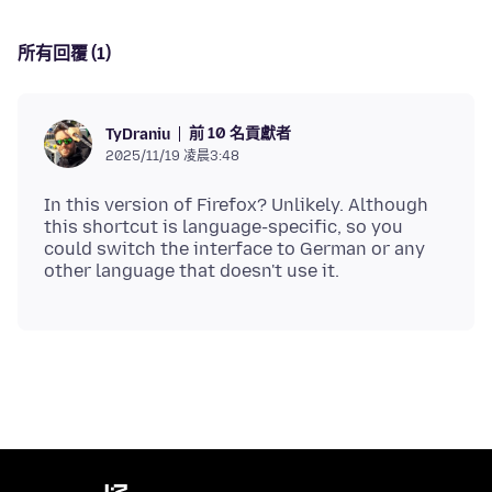
所有回覆 (1)
前 10 名貢獻者
TyDraniu
2025/11/19 凌晨3:48
In this version of Firefox? Unlikely. Although
this shortcut is language-specific, so you
could switch the interface to German or any