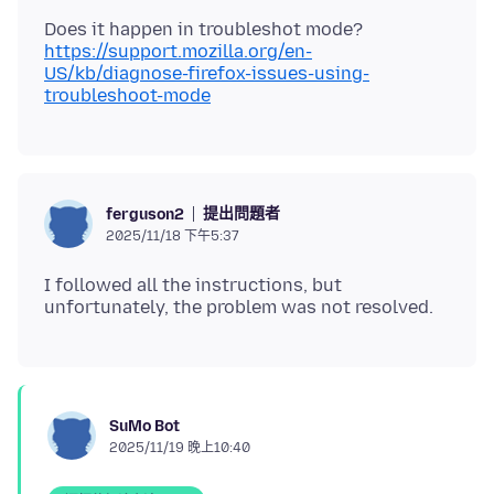
https://support.mozilla.org/en-
US/kb/diagnose-firefox-issues-using-
troubleshoot-mode
提出問題者
ferguson2
2025/11/18 下午5:37
I followed all the instructions, but
SuMo Bot
2025/11/19 晚上10:40