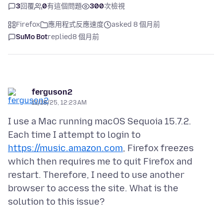
3
回覆
0
有這個問題
300
次檢視
Firefox
應用程式反應速度
asked 8 個月前
SuMo Bot
replied
8 個月前
ferguson2
11/18/25, 12:23 AM
I use a Mac running macOS Sequoia 15.7.2.
Each time I attempt to login to
https://music.amazon.com
, Firefox freezes
which then requires me to quit Firefox and
restart. Therefore, I need to use another
browser to access the site. What is the