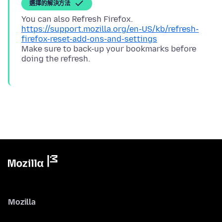
選擇的解決方法
You can also Refresh Firefox.
https://support.mozilla.org/en-US/kb/refresh-
firefox-reset-add-ons-and-settings
Make sure to back-up your bookmarks before
Mozilla