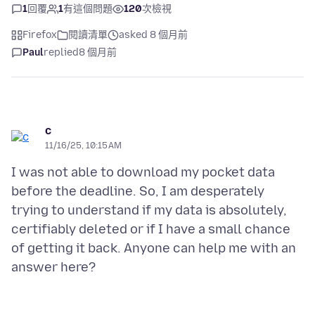
1
回覆
1
有這個問題
120
次檢視
Firefox
閱讀清單
asked 8 個月前
Paul
replied
8 個月前
c
11/16/25, 10:15 AM
I was not able to download my pocket data
before the deadline. So, I am desperately
trying to understand if my data is absolutely,
certifiably deleted or if I have a small chance
of getting it back. Anyone can help me with an