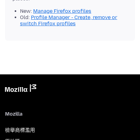
New:
Manage Firefox profiles
Old:
Profile Manager - Create, remove or
switch Firefox profiles
Mozilla
檢舉商標濫用