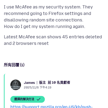
I use McAfee as my security system. They
recommend going to Firefox settings and
disallowing random site connections.
Latest McAfee scan shows 45 entries deleted
所有回覆 (1)
版主
前 10 名貢獻者
James
2025/11/6 下午4:19
選擇的解決方法
https://support.mozilla.org/en-US/kb/push-