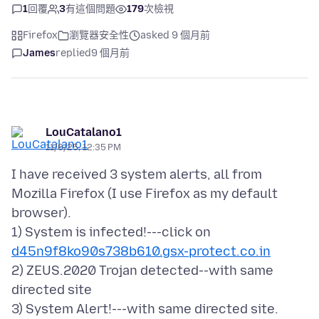
1
回覆
3
有這個問題
179
次檢視
Firefox
瀏覽器安全性
asked 9 個月前
James
replied
9 個月前
LouCatalano1
11/6/25, 12:35 PM
I have received 3 system alerts, all from
Mozilla Firefox (I use Firefox as my default
browser).
1) System is infected!---click on
d45n9f8ko90s738b610.gsx-protect.co.in
2) ZEUS.2020 Trojan detected--with same
directed site