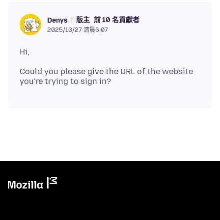
版主
前 10 名貢獻者
Denys
2025/10/27 清晨6:07
Could you please give the URL of the website