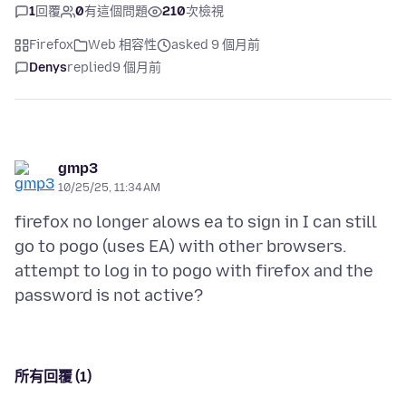
1
回覆
0
有這個問題
210
次檢視
Firefox
Web 相容性
asked 9 個月前
Denys
replied
9 個月前
gmp3
10/25/25, 11:34 AM
firefox no longer alows ea to sign in I can still
go to pogo (uses EA) with other browsers.
attempt to log in to pogo with firefox and the
所有回覆 (1)