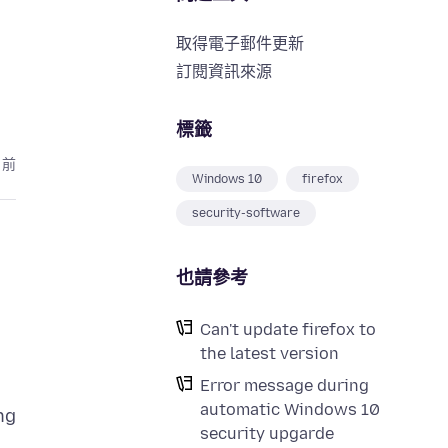
取得電子郵件更新
訂閱資訊來源
標籤
月前
Windows 10
firefox
security-software
也請參考
Can't update firefox to
the latest version
Error message during
automatic Windows 10
ng
security upgarde