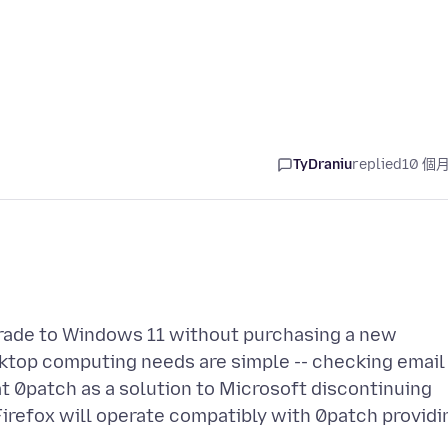
TyDraniu
replied
10 個
rade to Windows 11 without purchasing a new
ktop computing needs are simple -- checking email
at 0patch as a solution to Microsoft discontinuing
irefox will operate compatibly with 0patch providi