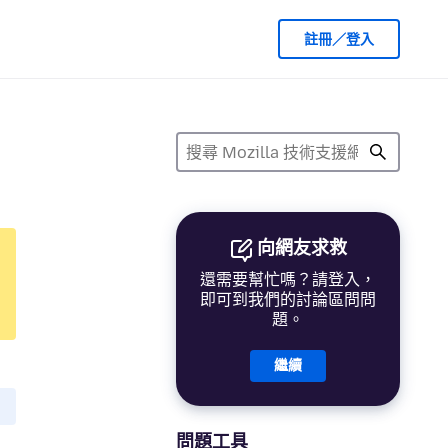
註冊／登入
向網友求救
還需要幫忙嗎？請登入，
即可到我們的討論區問問
題。
繼續
問題工具