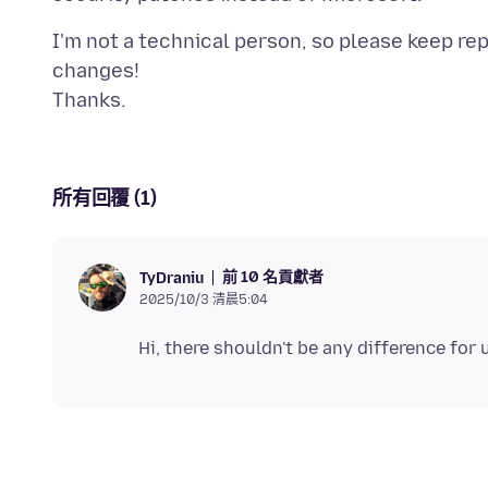
I'm not a technical person, so please keep repl
changes!
所有回覆 (1)
前 10 名貢獻者
TyDraniu
2025/10/3 清晨5:04