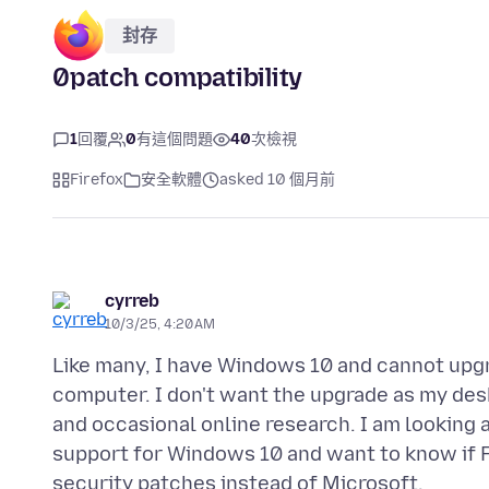
封存
0patch compatibility
1
回覆
0
有這個問題
40
次檢視
Firefox
安全軟體
asked 10 個月前
cyrreb
10/3/25, 4:20 AM
Like many, I have Windows 10 and cannot upg
computer. I don't want the upgrade as my des
and occasional online research. I am looking 
support for Windows 10 and want to know if F